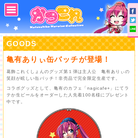
TOP
STORY
CHARACTER
GOODS
GOODS
亀有ありぃ缶バッチが登場！
CONTACT
葛飾これくしょんのグッズ第１弾は主人公 亀有ありぃの
笑顔が眩しい缶バッチ！非売品で完全限定生産です。
コラボグッズとして、亀有のカフェ「nagicafe+」にてラ
テか生ビールをオーダーした人先着100名様にプレゼント
中です。